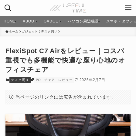
HOME
ABOUT
GADGET
パソコン周辺機器
スマホ・タブレ
ホーム
ガジェット
デスク周り
FlexiSpot C7 Airをレビュー｜コスパ
重視でも多機能で快適な座り心地のオ
フィスチェア
2025年2月7日
デスク周り
PR
チェア
レビュー
当ページのリンクには広告が含まれています。