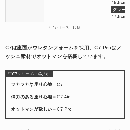
45.5cm
グレー
47.5cm
C7シリーズ｜比較
C7は座面がウレタンフォーム
を採用、
C7 Proはメ
ッシュ素材でオットマンを搭載
しています。
C7シリーズの選び方
フカフカな座り心地
＝C7
弾力のある座り心地
＝C7 Air
オットマンが欲しい
＝C7 Pro