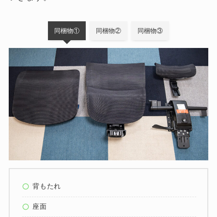
同梱物①
同梱物②
同梱物③
背もたれ
座面