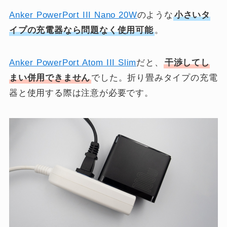
Anker PowerPort III Nano 20W
のような
小さいタ
イプの充電器なら問題なく使用可能
。
Anker PowerPort Atom III Slim
だと、
干渉してし
まい併用できません
でした。折り畳みタイプの充電
器と使用する際は注意が必要です。