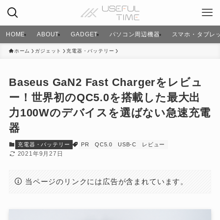
HOME
ABOUT
GADGET
パソコン周辺機器
スマホ・タブレ
ホーム
ガジェット
充電器・バッテリー
Baseus GaN2 Fast Chargerをレビュ
ー！世界初のQC5.0を搭載した最大出
力100Wのデバイスを選ばない急速充電
器
充電器・バッテリー
PR
QC5.0
USB-C
レビュー
2021年9月27日
当ページのリンクには広告が含まれています。