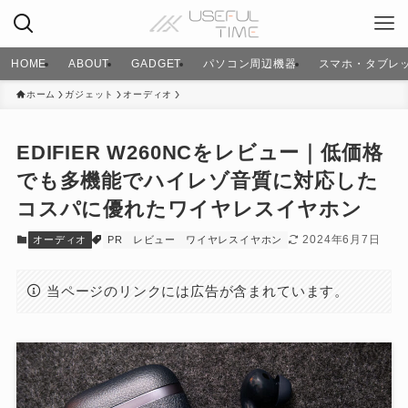
HOME
ABOUT
GADGET
パソコン周辺機器
スマホ・タブレ
ホーム
ガジェット
オーディオ
EDIFIER W260NCをレビュー｜低価格
でも多機能でハイレゾ音質に対応した
コスパに優れたワイヤレスイヤホン
2024年6月7日
オーディオ
PR
レビュー
ワイヤレスイヤホン
当ページのリンクには広告が含まれています。