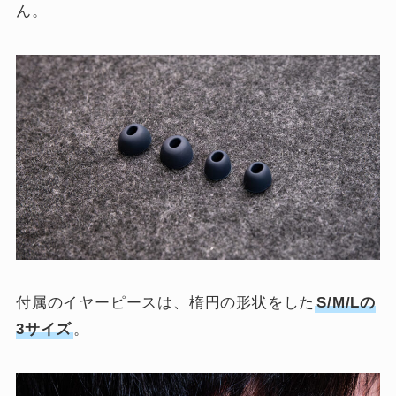
ん。
付属のイヤーピースは、楕円の形状をした
S/M/Lの
3サイズ
。