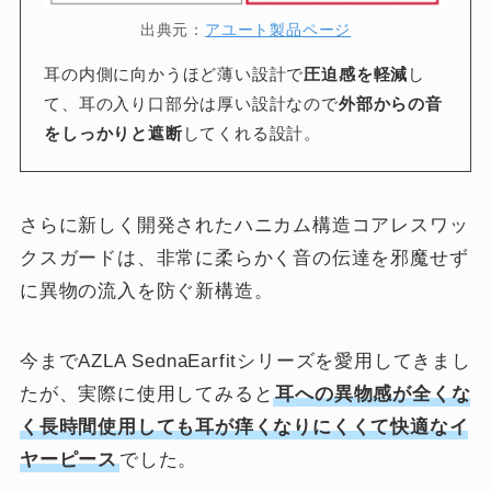
出典元：
アユート製品ページ
耳の内側に向かうほど薄い設計で
圧迫感を軽減
し
て、耳の入り口部分は厚い設計なので
外部からの音
をしっかりと遮断
してくれる設計。
さらに新しく開発されたハニカム構造コアレスワッ
クスガードは、非常に柔らかく音の伝達を邪魔せず
に異物の流入を防ぐ新構造。
今までAZLA SednaEarfitシリーズを愛用してきまし
たが、実際に使用してみると
耳への異物感が全くな
く長時間使用しても耳が痒くなりにくくて快適なイ
ヤーピース
でした。