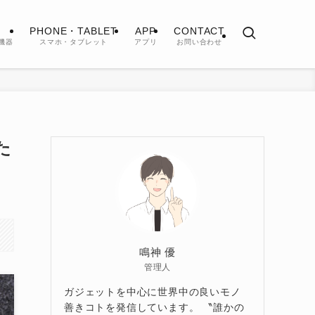
PHONE・TABLET
APP
CONTACT
機器
スマホ・タブレット
アプリ
お問い合わせ
た
鳴神 優
管理人
ガジェットを中心に世界中の良いモノ
善きコトを発信しています。 〝誰かの