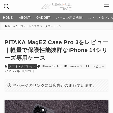
HOME
ABOUT
GADGET
パソコン周辺機器
スマホ・タブレ
ホーム
ガジェット
スマホ・タブレット
PITAKA MagEZ Case Pro 3をレビュー
｜軽量で保護性能抜群なiPhone 14シリ
ーズ専用ケース
スマホ・タブレット
iPhone 14 Pro
iPhoneケース
PR
レビュー
2022年10月29日
当ページのリンクには広告が含まれています。